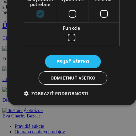
počúvame. Limitka tričiek pre EVA CHARITY BAZAAR vznikla
potrebné
z lásky a rešpektu. Aby ikonické fotografie pre naše časopisy
nezapadli prachom a aby pomohli tam, kde to najviac treba.
Ďalšie dražby
Funkcie
Chanel šaty
DIOR Diorama kabelka
PRIJAŤ VŠETKO
ODMIETNUŤ VŠETKO
Christian Louboutin lodičky
ZOBRAZIŤ PODROBNOSTI
Dior čižmičky
Eva Charity Bazaar
Pravidlá aukcie
Ochrana osobných údajov