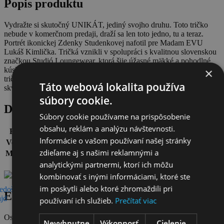
Popis produktu
Vydražte si skutočný UNIKÁT, jediný svojho druhu. Toto tričko
nebude v komerčnom predaji, draží sa len toto jedno, tu a teraz.
Portrét ikonickej Zdenky Studenkovej nafotil pre Madam EVU
Lukáš Kimlička. Tričká vznikli v spolupráci s kvalitnou slovenskou
značkou Studió Loungewear, ktorá šije úžasné mäkké a pohodlné
kúsky s dôrazom na zodpovedný prístup k planéte. Nie je to „len
×
tričko“, ale kvalitný basic kúsok s posolstvom, ktorý vydrží vyzerať
Táto webová lokalita používa
skvele aj po niekoľkých praniach a sezónach.
súbory cookie.
Detaily
Súbory cookie používame na prispôsobenie
obsahu, reklám a analýzu návštevnosti.
Farba:
biela + potlač.
Informácie o vašom používaní našej stránky
Veľkosť:
Univerzálne L. Šírka cca 60 cm. Dĺžka 68 cm.
zdieľame aj s našimi reklamnými a
Materiál:
95% bavlna - 5% elastan, prémiová bio bavlna.
analytickými partnermi, ktorí ich môžu
Stav:
100%. Nové.
kombinovať s inými informáciami, ktoré ste
im poskytli alebo ktoré zhromaždili pri
edošlý
Ďalší
EVA CHARITY BAZAAR
ajd
slajd
používaní ich služieb.
Prečítať viac
Osobnosti, ktoré nás inšpirujú. Ľuda, ktorých obdivujeme a
Nevyhnutne
Výkonnosť
Cielenie