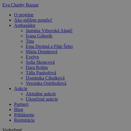
Preskočiť
Eva Charity Bazaar
na
O projekte
obsah
Ako môžete pomôcť
Ambasádor
Jasmina Vrbovská Alagič
Ivana Gáborík
Tina
Ema Drobná a Filip Šebo
Mária Demitrová
Evelyn
Soňa Skoncová
Dara Rolins
Táňa Pauhofová
Dominika Cibulková
Veronika Ostrihoňová
Aukcie
Aktuálne aukcie
Ukončené aukcie
Partneri
Blog
Prihlásenie
Registrácia
Vydražené