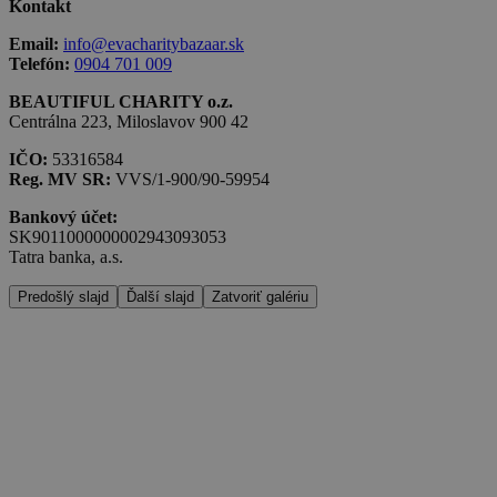
Kontakt
Email:
info@evacharitybazaar.sk
Telefón:
0904 701 009
BEAUTIFUL CHARITY o.z.
Centrálna 223, Miloslavov 900 42
IČO:
53316584
Reg. MV SR:
VVS/1-900/90-59954
Bankový účet:
SK9011000000002943093053
Tatra banka, a.s.
Predošlý slajd
Ďalší slajd
Zatvoriť galériu