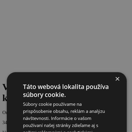
×
Vē Veronika Vágnerová
Táto webová lokalita používa
súbory cookie.
kotníkové čižmičky
Súbory cookie používame na
prispôsobenie obsahu, reklám a analýzu
Originálna cena
návštevnosti. Informácie o vašom
345 €
používaní našej stránky zdieľame aj s