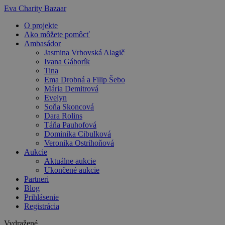
Preskočiť
Eva Charity Bazaar
na
O projekte
obsah
Ako môžete pomôcť
Ambasádor
Jasmina Vrbovská Alagič
Ivana Gáborík
Tina
Ema Drobná a Filip Šebo
Mária Demitrová
Evelyn
Soňa Skoncová
Dara Rolins
Táňa Pauhofová
Dominika Cibulková
Veronika Ostrihoňová
Aukcie
Aktuálne aukcie
Ukončené aukcie
Partneri
Blog
Prihlásenie
Registrácia
Vydražené