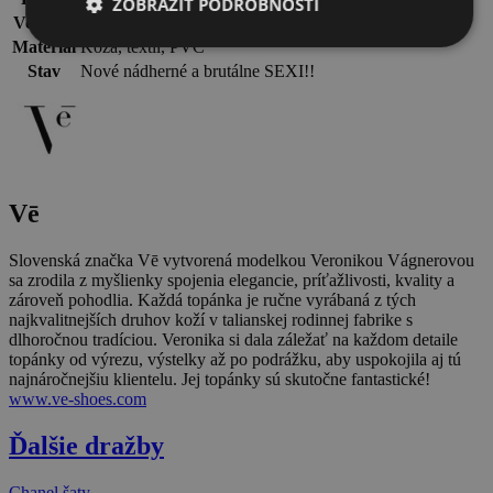
ZOBRAZIŤ PODROBNOSTI
Veľkosť
38, opätok 10,5 cm
Materiál
Koža, textil, PVC
Stav
Nové nádherné a brutálne SEXI!!
Vē
Slovenská značka Vē vytvorená modelkou Veronikou Vágnerovou
sa zrodila z myšlienky spojenia elegancie, príťažlivosti, kvality a
zároveň pohodlia. Každá topánka je ručne vyrábaná z tých
najkvalitnejších druhov koží v talianskej rodinnej fabrike s
dlhoročnou tradíciou. Veronika si dala záležať na každom detaile
topánky od výrezu, výstelky až po podrážku, aby uspokojila aj tú
najnáročnejšiu klientelu. Jej topánky sú skutočne fantastické!
www.ve-shoes.com
Ďalšie dražby
Chanel šaty