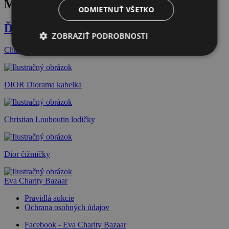
MAGIC EVENT PRODUCTION
ODMIETNUŤ VŠETKO
Ďalšie dražby
ZOBRAZIŤ PODROBNOSTI
Chanel šaty
DIOR Diorama kabelka
Christian Louboutin lodičky
Dior čižmičky
Eva Charity Bazaar
Pravidlá aukcie
Ochrana osobných údajov
Facebook - Eva Charity Bazaar