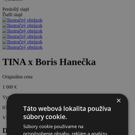
Predošlý slajd
Ďalší slajd
TINA x Boris Hanečka
Originálna cena
1 000 €
Vydražená cena
×
Táto webová lokalita používa
83 €
súbory cookie.
Víťaz aukcie:
Milada
Súbory cookie používame na
Do aukcie venovala MAGIC EVENT
prispôsobenie obsahu, reklám a analýzu