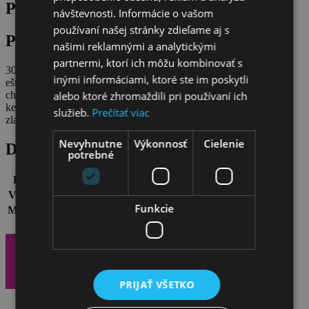
PRODUCTION
návštevnosti. Informácie o vašom
používaní našej stránky zdieľame aj s
Popis produktu
našimi reklamnými a analytickými
partnermi, ktorí ich môžu kombinovať s
30.novembra sa uskutočnil mega koncert našej R&B divy Tiny a
inými informáciami, ktoré ste im poskytli
ešte ani nedospievala, no my už sme vedeli: všetky tieto šaty
alebo ktoré zhromaždili pri používaní ich
chceme!!! O styling sa postarala naša Mirka Danielová z EVY a
keďže náš sen sa nám splnil, ponúkame vám už PIATY z outfitov:
služieb.
Prečítať viac
zlatý outfit od slovenského dizajnéra Borisa Hanečku.
Nevyhnutne
Výkonnosť
Cielenie
Detaily
potrebné
Farba:
Zlatá a čierna.
Veľkosť:
42 - 44.
Funkcie
Materiál:
plast, polyester.
Stav:
90 %. Použité len raz, počas koncertu.
PRIJAŤ VŠETKO