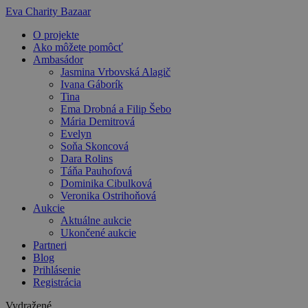
Preskočiť
Eva Charity Bazaar
na
O projekte
obsah
Ako môžete pomôcť
Ambasádor
Jasmina Vrbovská Alagič
Ivana Gáborík
Tina
Ema Drobná a Filip Šebo
Mária Demitrová
Evelyn
Soňa Skoncová
Dara Rolins
Táňa Pauhofová
Dominika Cibulková
Veronika Ostrihoňová
Aukcie
Aktuálne aukcie
Ukončené aukcie
Partneri
Blog
Prihlásenie
Registrácia
Vydražené