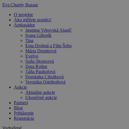
Preskočiť
Eva Charity Bazaar
na
O projekte
obsah
Ako môžete pomôcť
Ambasádor
Jasmina Vrbovská Alagič
Ivana Gáborík
Tina
Ema Drobná a Filip Šebo
Mária Demitrová
Evelyn
Soňa Skoncová
Dara Rolins
Táňa Pauhofová
Dominika Cibulková
Veronika Ostrihoňová
Aukcie
Aktuálne aukcie
Ukončené aukcie
Partneri
Blog
Prihlásenie
Registrácia
Vydražené