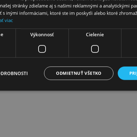
ašej stránky zdieľame aj s našimi reklamnými a analytickými par
 inými informáciami, ktoré ste im poskytli alebo ktoré zhromažd
ať viac
ne
Výkonnosť
Cielenie
ynálezca a vizionár Daniel Swarovski, ktorý pôvodom pochádzal z Česk
 sa postupne prepracovala do úlohy popredného svetového výrobcu š
ODROBNOSTI
ODMIETNUŤ VŠETKO
PRI