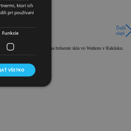
tnermi, ktorí ich
ili pri používaní
Ďalší
Funkcie
slajd
ej republiky založil firmu na brúsenie skla vo Wattens v Rakúsku.
perkov.
JAŤ VŠETKO