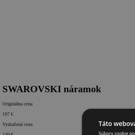
SWAROVSKI náramok
Originálna cena
197 €
Táto webová
Vydražená cena
Súbory cookie po
130 €