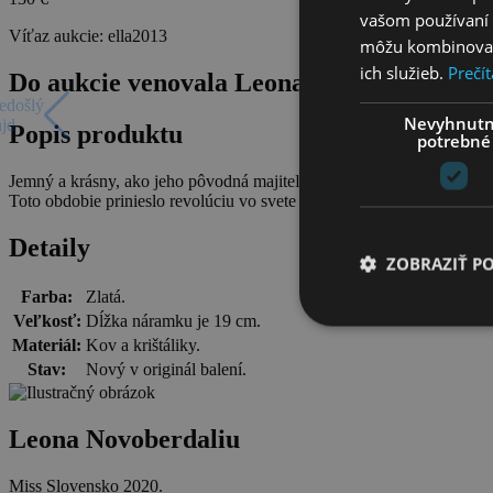
vašom používaní n
Víťaz aukcie:
ella2013
môžu kombinovať s
ich služieb.
Prečít
Do aukcie venovala Leona Novoberdaliu
edošlý
Nevyhnut
ajd
Popis produktu
potrebné
Jemný a krásny, ako jeho pôvodná majiteľka. Fun fact: v roku 1895 v
Toto obdobie prinieslo revolúciu vo svete módy a firma SWAROVSKI
Detaily
ZOBRAZIŤ P
Farba:
Zlatá.
Veľkosť:
Dĺžka náramku je 19 cm.
Materiál:
Kov a krištáliky.
Stav:
Nový v originál balení.
Leona Novoberdaliu
Miss Slovensko 2020.