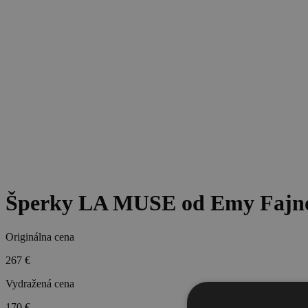
Šperky LA MUSE od Emy Fajn
Originálna cena
267 €
Vydražená cena
170 €