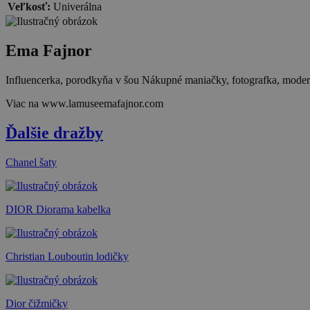
Veľkosť:
Univerálna
Ema Fajnor
Influencerka, porodkyňa v šou Nákupné maniačky, fotografka, moderát
Viac na www.lamuseemafajnor.com
Ďalšie dražby
Chanel šaty
DIOR Diorama kabelka
Christian Louboutin lodičky
Dior čižmičky