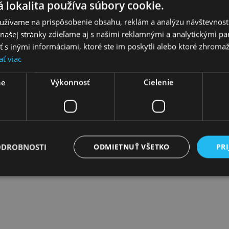
 lokalita používa súbory cookie.
užívame na prispôsobenie obsahu, reklám a analýzu návštevnosti
ašej stránky zdieľame aj s našimi reklamnými a analytickými par
 inými informáciami, ktoré ste im poskytli alebo ktoré zhromažd
ať viac
ne
Výkonnosť
Cielenie
AL od Emy Fajnor je oslava prírody v jej najživšej podobe – náušnice,
á s remeselnou zručnosťou v malej starostlivo vybranej manufaktúre. V
é roky a zahviezdia kamkoľvek sa vyberiete. Kolekcia v sebe kombinuje
zamatového vrecka s ozdobnými zlatými strapcami a dizajnovej magne
ODROBNOSTI
ODMIETNUŤ VŠETKO
PRI