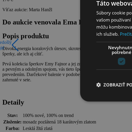
Táto webová
Víťaz aukcie:
Marta Hanžl
Súbory cookie po
vašom používaní n
Do aukcie venovala Ema Fajnor
môžu kombinovať s
ich služieb.
Prečít
Popis produktu
edošlý
Nevyhnut
ajd
Divoká energia koralových útesov, skrotená do moderného šperku. COR
potrebné
šperky, ale ich aj cítiť.
Prvá kolekcia šperkov Emy Fajnor a jej značky LA MUSE, je vytvoren
a pevným a odolným spojom, vás tieto šperky budú sprevádzať dlh
prevedením. Darčekové balenie v podobe nádherného vyšívaného 
zahrnuté v sete.
ZOBRAZIŤ P
Detaily
Stav:
100% nové, 100% on trend
Zloženie:
mosadz pozlátená 18 karátovým zlatom
Farba:
Lesklá žltá zlatá