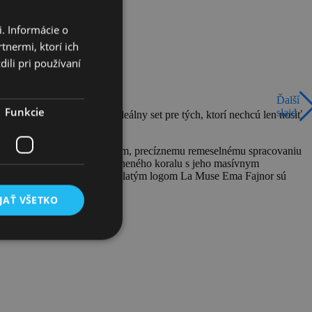
. Informácie o
tnermi, ktorí ich
ili pri používaní
Ďalší
Funkcie
slajd
 náhrdelník a náramok, ideálny set pre tých, ktorí nechcú len nosiť
ďaka kvalitným materiálom, precíznemu remeselnému spracovaniu
 jemný motív nádherne stvárneného koralu s jeho masívnym
tickej kazety s embosovaným zlatým logom La Muse Ema Fajnor sú
JAŤ VŠETKO