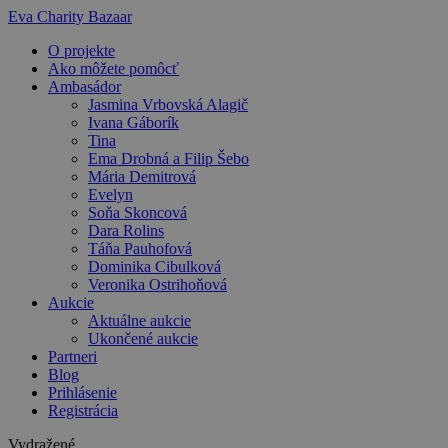
Preskočiť
Eva Charity Bazaar
na
O projekte
obsah
Ako môžete pomôcť
Ambasádor
Jasmina Vrbovská Alagič
Ivana Gáborík
Tina
Ema Drobná a Filip Šebo
Mária Demitrová
Evelyn
Soňa Skoncová
Dara Rolins
Táňa Pauhofová
Dominika Cibulková
Veronika Ostrihoňová
Aukcie
Aktuálne aukcie
Ukončené aukcie
Partneri
Blog
Prihlásenie
Registrácia
Vydražené