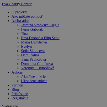
Preskočiť
Eva Charity Bazaar
na
O projekte
obsah
Ako môžete pomôcť
Ambasádor
Jasmina Vrbovská Alagič
Ivana Gáborík
Tina
Ema Drobná a Filip Šebo
Mária Demitrová
Evelyn
Soňa Skoncová
Dara Rolins
Táňa Pauhofová
Dominika Cibulková
Veronika Ostrihoňová
Aukcie
Aktuálne aukcie
Ukončené aukcie
Partneri
Blog
Prihlásenie
Registrácia
Vydražené