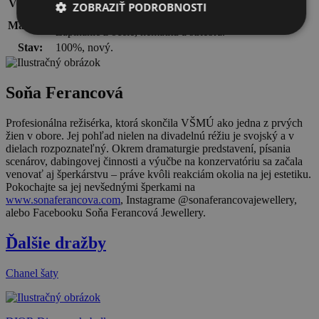
Veľkosť:
UNI.
ZOBRAZIŤ PODROBNOSTI
barokové riečne perly, pyrit, dalmatínsky jaspis.
Materiál:
Zapínanie z ocele, hematitu a striebra.
Stav:
100%, nový.
Soňa Ferancová
Profesionálna režisérka, ktorá skončila VŠMÚ ako jedna z prvých
žien v obore. Jej pohľad nielen na divadelnú réžiu je svojský a v
dielach rozpoznateľný. Okrem dramaturgie predstavení, písania
scenárov, dabingovej činnosti a výučbe na konzervatóriu sa začala
venovať aj šperkárstvu – práve kvôli reakciám okolia na jej estetiku.
Pokochajte sa jej nevšednými šperkami na
www.sonaferancova.com
, Instagrame @sonaferancovajewellery,
alebo Facebooku Soňa Ferancová Jewellery.
Ďalšie dražby
Chanel šaty