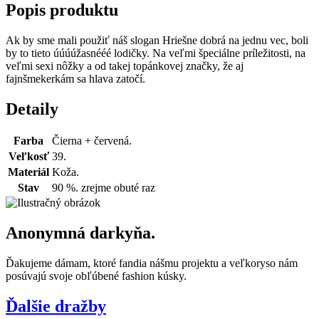
Popis produktu
Ak by sme mali použiť náš slogan Hriešne dobrá na jednu vec, boli
by to tieto úúúúžasnééé lodičky. Na veľmi špeciálne príležitosti, na
veľmi sexi nôžky a od takej topánkovej značky, že aj
fajnšmekerkám sa hlava zatočí.
Detaily
Farba
Čierna + červená.
Veľkosť
39.
Materiál
Koža.
Stav
90 %. zrejme obuté raz
Anonymná darkyňa.
Ďakujeme dámam, ktoré fandia nášmu projektu a veľkoryso nám
posúvajú svoje obľúbené fashion kúsky.
Ďalšie dražby