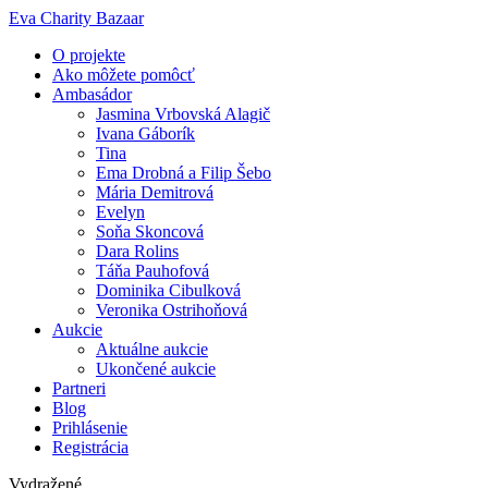
Preskočiť
Eva Charity Bazaar
na
O projekte
obsah
Ako môžete pomôcť
Ambasádor
Jasmina Vrbovská Alagič
Ivana Gáborík
Tina
Ema Drobná a Filip Šebo
Mária Demitrová
Evelyn
Soňa Skoncová
Dara Rolins
Táňa Pauhofová
Dominika Cibulková
Veronika Ostrihoňová
Aukcie
Aktuálne aukcie
Ukončené aukcie
Partneri
Blog
Prihlásenie
Registrácia
Vydražené