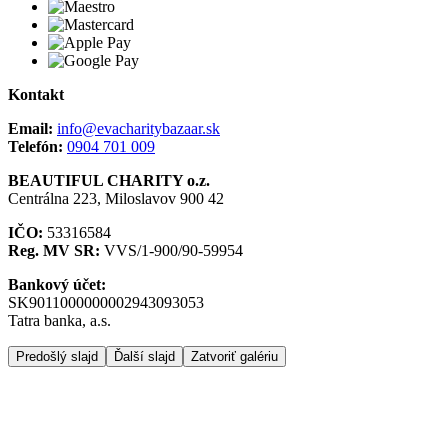
Kontakt
Email:
info@evacharitybazaar.sk
Telefón:
0904 701 009
BEAUTIFUL CHARITY o.z.
Centrálna 223, Miloslavov 900 42
IČO:
53316584
Reg. MV SR:
VVS/1-900/90-59954
Bankový účet:
SK9011000000002943093053
Tatra banka, a.s.
Predošlý slajd
Ďalší slajd
Zatvoriť galériu