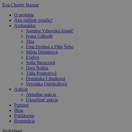
Preskočiť
Eva Charity Bazaar
na
O projekte
obsah
Ako môžete pomôcť
Ambasádor
Jasmina Vrbovská Alagič
Ivana Gáborík
Tina
Ema Drobná a Filip Šebo
Mária Demitrová
Evelyn
Soňa Skoncová
Dara Rolins
Táňa Pauhofová
Dominika Cibulková
Veronika Ostrihoňová
Aukcie
Aktuálne aukcie
Ukončené aukcie
Partneri
Blog
Prihlásenie
Registrácia
Vydražené