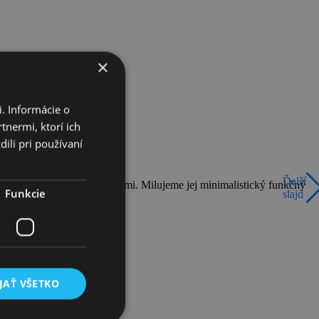
×
. Informácie o
tnermi, ktorí ich
ili pri používaní
Ďalší
známa svojimi čistými líniami. Milujeme jej minimalistický funkčný
Funkcie
slajd
JAŤ VŠETKO