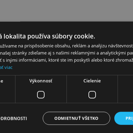
 lokalita používa súbory cookie.
kóza
užívame na prispôsobenie obsahu, reklám a analýzu návštevnosti
ašej stránky zdieľame aj s našimi reklamnými a analytickými par
 inými informáciami, ktoré ste im poskytli alebo ktoré zhromažd
ať viac
históriou. Dnes už slovenská značka sa presadila aj vo svete, kde je 
ne
Výkonnosť
Cielenie
ODROBNOSTI
ODMIETNUŤ VŠETKO
PRI