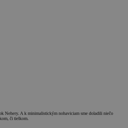
átok Nehery. A k minimalistickým nohaviciam sme doladili niečo
kom, či tielkom.