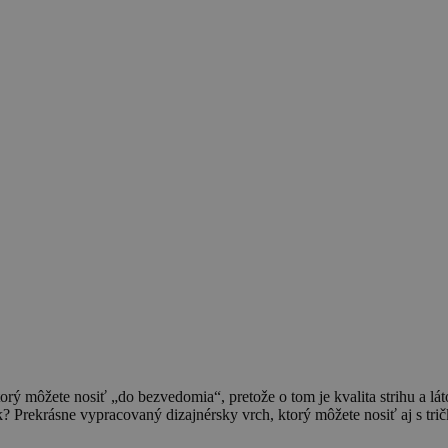
ktorý môžete nosiť „do bezvedomia“, pretože o tom je kvalita strihu a l
? Prekrásne vypracovaný dizajnérsky vrch, ktorý môžete nosiť aj s trič