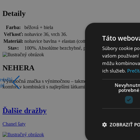
Detaily
Farba:
béžová + biela
Veľkosť:
nohavice 36, vrch 36.
Táto webová
Materiál:
nohavice bavlna + elastan (cotton twill), vrch bavlna + vis
Súbory cookie po
Stav:
100%. Absolútne bezchybné, priamo z dielne.
vašom používaní n
môžu kombinovať s
NEHERA
ich služieb.
Prečít
edošlý
Výnimočná značka s výnimočnou – takmer sto ročnou- československou 
Nevyhnut
ajd
komfort v kombinácii s najlepšími látkami.
www.nehera.com
potrebné
Ďalšie dražby
Chanel šaty
ZOBRAZIŤ P