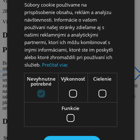
Vydražená cena
Súbory cookie používame na
281 €
prispôsobenie obsahu, reklám a analýzu
návštevnosti. Informácie o vašom
Víťaz aukcie:
Nikol_95
používaní našej stránky zdieľame aj s
Do aukcie venovala Glamour Slovakia
našimi reklamnými a analytickými
partnermi, ktorí ich môžu kombinovať s
Popis produktu
inými informáciami, ktoré ste im poskytli
alebo ktoré zhromaždili pri používaní ich
Božský set pre Pána Božského! Montblanc Legend Blue, EdP 30
služieb.
Prečítať viac
ml- drevitá aromatická vôňa, uvedená tento rok. Najprv sa otvára
edošlý
Ďalší
aromatickým akordom mäty a levandule, potom sa odhalí drevité
ajd
slajd
Nevyhnutne
Výkonnosť
Cielenie
srdce z cédrového a santalového dreva. Na záver ambroxan
potrebné
zanecháva trvalú vonnú stopu v kombinácii s tónmi machu. A k vôni
na úrovni potrebuje muž pero na úrovni. Montblanc perá sú presne
také, ikonické, pričom toto temne modré pero má detaily potiahnuté
platinou a doručíme vám ho v komplet balení aj s kartičkou
Funkcie
originality.
Detaily
100%. Novučičké, v originál baleniach priamo od
Stav: