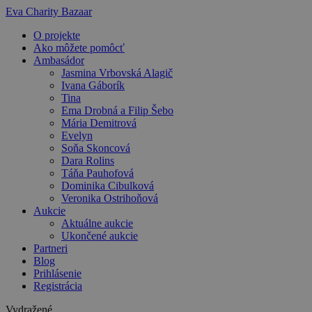
Preskočiť
Eva Charity Bazaar
na
O projekte
obsah
Ako môžete pomôcť
Ambasádor
Jasmina Vrbovská Alagič
Ivana Gáborík
Tina
Ema Drobná a Filip Šebo
Mária Demitrová
Evelyn
Soňa Skoncová
Dara Rolins
Táňa Pauhofová
Dominika Cibulková
Veronika Ostrihoňová
Aukcie
Aktuálne aukcie
Ukončené aukcie
Partneri
Blog
Prihlásenie
Registrácia
Vydražené