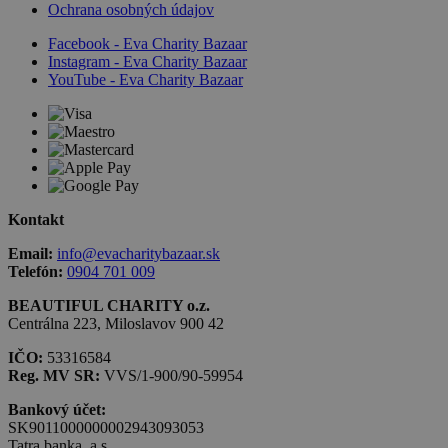
Ochrana osobných údajov
Facebook - Eva Charity Bazaar
Instagram - Eva Charity Bazaar
YouTube - Eva Charity Bazaar
Kontakt
Email:
info@evacharitybazaar.sk
Telefón:
0904 701 009
BEAUTIFUL CHARITY o.z.
Centrálna 223, Miloslavov 900 42
IČO:
53316584
Reg. MV SR:
VVS/1-900/90-59954
Bankový účet:
SK9011000000002943093053
Tatra banka, a.s.