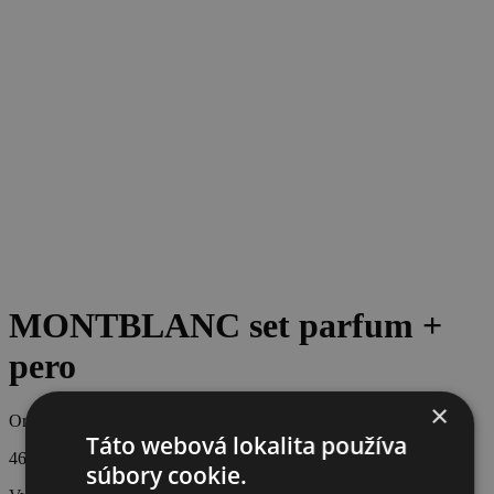
MONTBLANC set parfum +
pero
×
Originálna cena
Táto webová lokalita používa
460 €
súbory cookie.