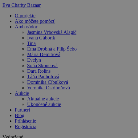
Preskočiť
Eva Charity Bazaar
na
O projekte
obsah
Ako môžete pomôcť
Ambasádor
Jasmina Vrbovská Alagič
Ivana Gáborík
Tina
Ema Drobná a Filip Šebo
Mária Demitrová
Evelyn
Soňa Skoncová
Dara Rolins
Táňa Pauhofová
Dominika Cibulková
Veronika Ostrihoňová
Aukcie
Aktuálne aukcie
Ukončené aukcie
Partneri
Blog
Prihlásenie
Registrácia
Vydražené