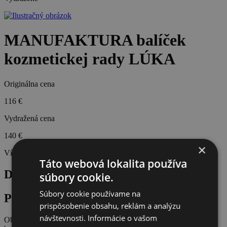
MANUFAKTURA balíček
kozmetickej rady LÚKA
Originálna cena
116 €
Vydražená cena
140 €
×
Víťaz aukcie:
Gigi
Táto webová lokalita používa
Do aukcie venovala Manufaktura
súbory cookie.
Súbory cookie používame na
Popis produktu
prispôsobenie obsahu, reklám a analýzu
návštevnosti. Informácie o vašom
Objavte kolekciu od Manufaktury, ktorá je inšpirovaná krásou a