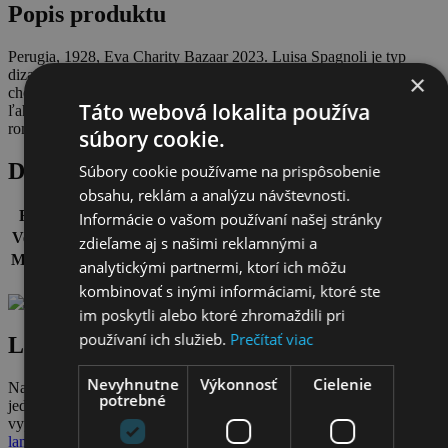
Popis produktu
Perugia, 1928, Eva Charity Bazaar 2023. Luisa Spagnoli je typ
dizajnérky, ktoré oslovuje ženy každej generácie, lebo vie, čo
×
chceme, o čom snívame a čo potrebujeme. Tieto splývavé šaty sú
Táto webová lokalita používa
ľahučké ako vánok. Zahaľte sa do rafinovaného hodvábu v
romantickom štýle.
súbory cookie.
Detaily
Súbory cookie používame na prispôsobenie
obsahu, reklám a analýzu návštevnosti.
Farba:
bordová
Informácie o vašom používaní našej stránky
Veľkosť:
Talianska 42, naša 36, alebo útla 38.
zdieľame aj s našimi reklamnými a
Materiál:
100 % hodváb.
analytickými partnermi, ktorí ich môžu
Stav:
90%. Vynikajúci, budú robiť parádu ešte dlho.
kombinovať s inými informáciami, ktoré ste
im poskytli alebo ktoré zhromaždili pri
používaní ich služieb.
Prečítať viac
Lamio.sk
Nevyhnutne
Výkonnosť
Cielenie
Naše obľúbené Coccinelle, Luisa Spagnoli a Tosca Blu kúsky na
potrebné
jednom mieste. Ženskosť, talianska hravosť, kvalitné látky, strihy a
vypracovanie – tieto značky sú pilierom každého dámskeho šatníka.
lamio.sk