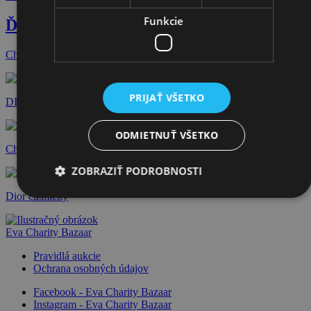
Funkcie
Ďalšie dražby
Chanel šaty
PRIJAŤ VŠETKO
DIOR Diorama kabelka
ODMIETNUŤ VŠETKO
Christian Louboutin lodičky
ZOBRAZIŤ PODROBNOSTI
Dior čižmičky
Eva Charity Bazaar
Pravidlá aukcie
Ochrana osobných údajov
Facebook - Eva Charity Bazaar
Instagram - Eva Charity Bazaar