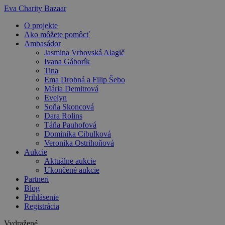
Preskočiť
Eva Charity Bazaar
na
O projekte
obsah
Ako môžete pomôcť
Ambasádor
Jasmina Vrbovská Alagič
Ivana Gáborík
Tina
Ema Drobná a Filip Šebo
Mária Demitrová
Evelyn
Soňa Skoncová
Dara Rolins
Táňa Pauhofová
Dominika Cibulková
Veronika Ostrihoňová
Aukcie
Aktuálne aukcie
Ukončené aukcie
Partneri
Blog
Prihlásenie
Registrácia
Vydražené