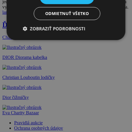
jednom mieste. Ženskosť, talianska hravosť, kvalitné látky, strihy a
vypracovanie – tieto značky sú pilierom každého dámskeho šatníka.
lamio.sk
ODMIETNUŤ VŠETKO
Ďalšie dražby
ZOBRAZIŤ PODROBNOSTI
Chanel šaty
DIOR Diorama kabelka
Christian Louboutin lodičky
Dior čižmičky
Eva Charity Bazaar
Pravidlá aukcie
Ochrana osobných údajov