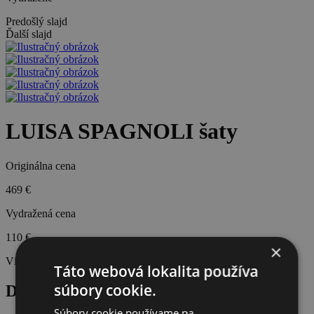
Predošlý slajd
Ďalší slajd
LUISA SPAGNOLI šaty
Originálna cena
469 €
Vydražená cena
110 €
×
Víťaz aukcie:
ZuzanaPobezalova
Táto webová lokalita používa
súbory cookie.
Do aukcie venoval Lamio.sk
Súbory cookie používame na