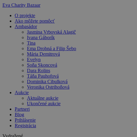
Preskočiť
Eva Charity Bazaar
na
O projekte
obsah
Ako môžete pomôcť
Ambasádor
Jasmina Vrbovská Alagič
Ivana Gáborík
Tina
Ema Drobná a Filip Šebo
Mária Demitrová
Evelyn
Soňa Skoncová
Dara Rolins
Táňa Pauhofová
Dominika Cibulková
Veronika Ostrihoňová
Aukcie
Aktuálne aukcie
Ukončené aukcie
Partneri
Blog
Prihlásenie
Registrácia
Vydražené