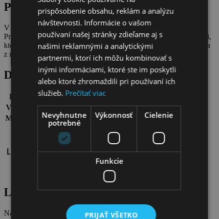
Popis produktu
prispôsobenie obsahu, reklám a analýzu
návštevnosti. Informácie o vašom
V takýchto chvíľach ľutujeme, že nemáme tú veľkosť XS:-))
používaní našej stránky zdieľame aj s
Prekrásne šatičky od Luisy Spagnoli na všetky radostné príležitosti,
ktoré si len zmyslíte… Kombinácia čipka, strih, kvalita, a TÁ farba
našimi reklamnými a analytickými
z nich robia kúsok, ktorý musíte mať.
partnermi, ktorí ich môžu kombinovať s
inými informáciami, ktoré ste im poskytli
Detaily
alebo ktoré zhromaždili pri používaní ich
služieb.
Prečítať viac
Farba:
ružová
Veľkosť:
talianska 40, naša XS
Nevyhnutne
Výkonnosť
Cielenie
Materiál:
100 % bavlna
potrebné
Stav:
90%. Stále krásne, stále výnimočné.
Funkcie
Lamio.sk
Naše obľúbené Coccinelle, Luisa Spagnoli a Tosca Blu kúsky na
PRIJAŤ VŠETKO