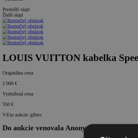
Predošlý slajd
Ďalší slajd
LOUIS VUITTON kabelka Spe
Originálna cena
2 000 €
Vydražená cena
550 €
Víťaz aukcie:
gibies
Do aukcie venovala Anonymná darkyňa