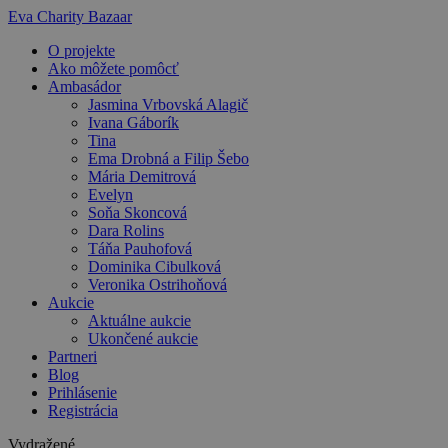
Preskočiť
Eva Charity Bazaar
na
O projekte
obsah
Ako môžete pomôcť
Ambasádor
Jasmina Vrbovská Alagič
Ivana Gáborík
Tina
Ema Drobná a Filip Šebo
Mária Demitrová
Evelyn
Soňa Skoncová
Dara Rolins
Táňa Pauhofová
Dominika Cibulková
Veronika Ostrihoňová
Aukcie
Aktuálne aukcie
Ukončené aukcie
Partneri
Blog
Prihlásenie
Registrácia
Vydražené