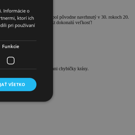
. Informácie o
liek. Tento nadčasový kúsok bol pôvodne navrhnutý v 30. rokoch 20.
tnermi, ktorí ich
na ho ocení, pretože má fakt dokonalú veľkosť!
ili pri používaní
Funkcie
šróbikov. Žiadne iné vady ani chybičky krásy.
JAŤ VŠETKO