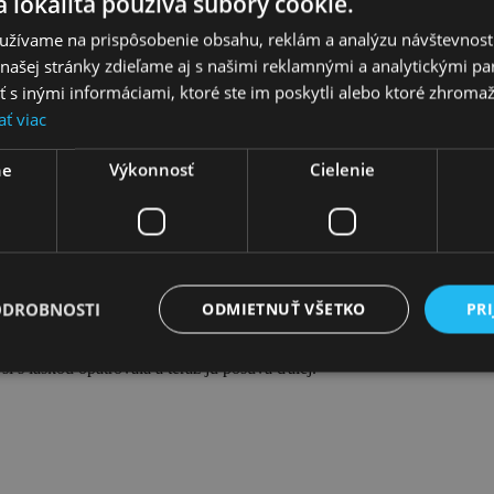
 lokalita používa súbory cookie.
užívame na prispôsobenie obsahu, reklám a analýzu návštevnosti
Vuitton, ktorý sa stal neodmysliteľnou súčasťou sveta luxusných kabe
ašej stránky zdieľame aj s našimi reklamnými a analytickými par
edy
odkazuje na rýchlosť a dynamiku modernej doby. Každá Speedy že
 inými informáciami, ktoré ste im poskytli alebo ktoré zhromažd
ať viac
ne
Výkonnosť
Cielenie
čikom. Patina na rúčkach, klasický zelenkavý nádych okolo medených 
ODROBNOSTI
ODMIETNUŤ VŠETKO
PRI
i s láskou opatrovala a teraz ju posúva ďalej.