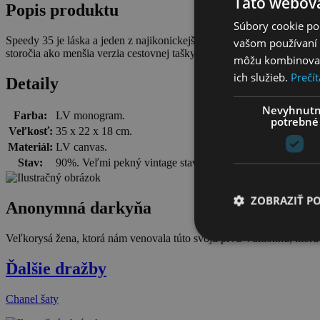
Táto webová
Popis produktu
Súbory cookie po
Speedy 35 je láska a jeden z najikonickejších modelov značky Louis 
vašom používaní n
storočia ako menšia verzia cestovnej tašky Keepall, pričom názov
Spe
môžu kombinovať s
ich služieb.
Prečít
Detaily
Nevyhnut
Farba:
LV monogram.
potrebné
Veľkosť:
35 x 22 x 18 cm.
Materiál:
LV canvas.
Stav:
90%. Veľmi pekný vintage stav, zachovaný aj zámok s kľú
ZOBRAZIŤ P
Anonymná darkyňa
Veľkorysá žena, ktorá nám venovala túto svoju prvú Vuittonku, ktorú s
Ďalšie dražby
Chanel šaty