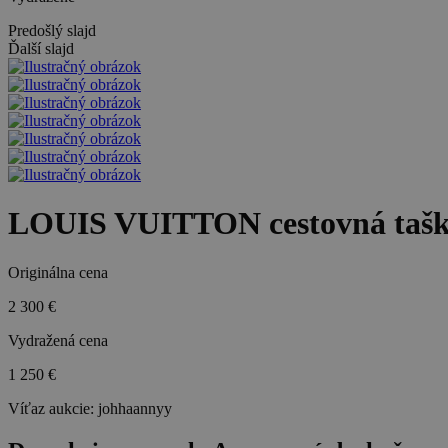
Predošlý slajd
Ďalší slajd
LOUIS VUITTON cestovná tašk
Originálna cena
2 300 €
Vydražená cena
1 250 €
Víťaz aukcie:
johhaannyy