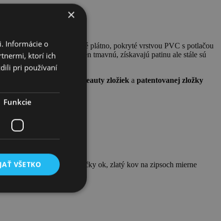
×
. Informácie o
adným materiálom je bavlnené plátno, pokryté vrstvou PVC s potlačou
hto tašiek je, že časom len tmavnú, získavajú patinu ale stále sú
tnermi, ktorí ich
ili pri používaní
ky testovaného kolagénu, beauty zložiek
a
patentovanej zložky
Funkcie
JAŤ VŠETKO
júce, rohy zospodu sú ok, rúčky ok, zlatý kov na zipsoch mierne