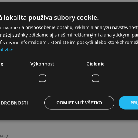
 lokalita používa súbory cookie.
užívame na prispôsobenie obsahu, reklám a analýzu návštevnosti
inom kuse prichádza dobyť vaše srdce! Prečo je taká nezničiteľná? Zákl
škrabancom, a ešte je aj ľahké! Lemovanie z teľacej kože. Výhodou týc
ašej stránky zdieľame aj s našimi reklamnými a analytickými par
 inými informáciami, ktoré ste im poskytli alebo ktoré zhromažd
ať viac
 Collagen Bikini Body
, ktorý obsahuje exkluzívnu kombináciu
klinic
ne
Výkonnosť
Cielenie
ODROBNOSTI
ODMIETNUŤ VŠETKO
PRI
í a drží. Na bledých častiach kože pár známok zašpinenia, nič do očí bi
a:-)