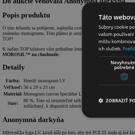
Do aukcie venovala Anonymná darkyňa
Popis produktu
Táto webová
Súbory cookie po
O túto fešandu sa pobijeme, najlepšia cestovná taška na svete v jed
známeho monogramu. Toto plátno je umývateľné, pevné, pružné, odolá 
vašom používaní n
TOP!
môžu kombinovať s
ich služieb.
Prečít
K našim TOP kúskom vám pribalíme letnú limitku prémiového
Queen
MOROSIL™ na chudnutie
.
Nevyhnut
Detaily
potrebné
Farba:
Hnedý monogram LV
Veľkosť:
50 x 29 x 23 cm
Materiál:
Monogram canvas špeciálne LV plátno.
ZOBRAZIŤ P
80 %. Toto sú nesmrteľné tašky, vintage klasika, ktorá drž
Stav:
zošúchaný, k dispozícii zámok bez kľúčika.
Anonymná darkyňa
Milovníčka loga LV, ktorá túži po tom, aby ten POCIT mala aj iná žen