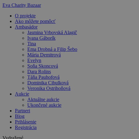
Preskočiť
Eva Charity Bazaar
na
O projekte
obsah
Ako môžete pomôcť
Ambasádor
Jasmina Vrbovská Alagič
Ivana Gáborík
Tina
Ema Drobná a Filip Šebo
Mária Demitrová
Evelyn
Soňa Skoncová
Dara Rolins
Táňa Pauhofová
Dominika Cibulková
Veronika Ostrihoňová
Aukcie
Aktuálne aukcie
Ukončené aukcie
Partneri
Blog
Prihlásenie
Registrácia
Vydražené