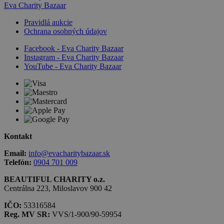
Eva Charity Bazaar
Pravidlá aukcie
Ochrana osobných údajov
Facebook - Eva Charity Bazaar
Instagram - Eva Charity Bazaar
YouTube - Eva Charity Bazaar
Kontakt
Email:
info@evacharitybazaar.sk
Telefón:
0904 701 009
BEAUTIFUL CHARITY o.z.
Centrálna 223, Miloslavov 900 42
IČO:
53316584
Reg. MV SR:
VVS/1-900/90-59954