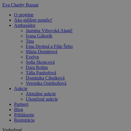
Preskočiť
Eva Charity Bazaar
na
O projekte
obsah
Ako môžete pomôcť
Ambasádor
Jasmina Vrbovská Alagič
Ivana Gáborík
Tina
Ema Drobná a Filip Šebo
Mária Demitrová
Evelyn
Soňa Skoncová
Dara Rolins
Táňa Pauhofová
Dominika Cibulková
Veronika Ostrihoňová
Aukcie
Aktuálne aukcie
Ukončené aukcie
Partneri
Blog
Prihlásenie
Registrácia
Vydražené