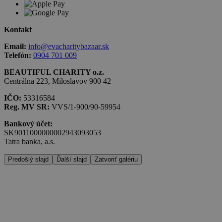
Kontakt
Email:
info@evacharitybazaar.sk
Telefón:
0904 701 009
BEAUTIFUL CHARITY o.z.
Centrálna 223, Miloslavov 900 42
IČO:
53316584
Reg. MV SR:
VVS/1-900/90-59954
Bankový účet:
SK9011000000002943093053
Tatra banka, a.s.
Predošlý slajd
Ďalší slajd
Zatvoriť galériu