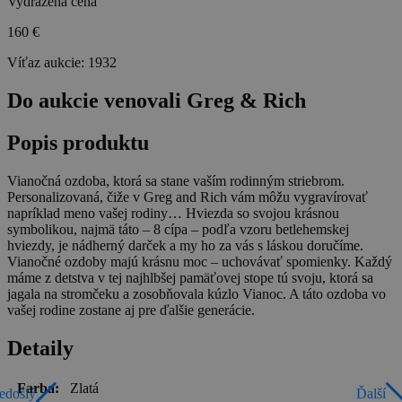
Vydražená cena
160 €
Víťaz aukcie:
1932
Do aukcie venovali Greg & Rich
Popis produktu
Vianočná ozdoba, ktorá sa stane vaším rodinným striebrom.
Personalizovaná, čiže v Greg and Rich vám môžu vygravírovať
napríklad meno vašej rodiny… Hviezda so svojou krásnou
symbolikou, najmä táto – 8 cípa – podľa vzoru betlehemskej
hviezdy, je nádherný darček a my ho za vás s láskou doručíme.
Vianočné ozdoby majú krásnu moc – uchovávať spomienky. Každý
máme z detstva v tej najhlbšej pamäťovej stope tú svoju, ktorá sa
jagala na stromčeku a zosobňovala kúzlo Vianoc. A táto ozdoba vo
vašej rodine zostane aj pre ďalšie generácie.
Detaily
Farba:
Zlatá
edošlý
Ďalší