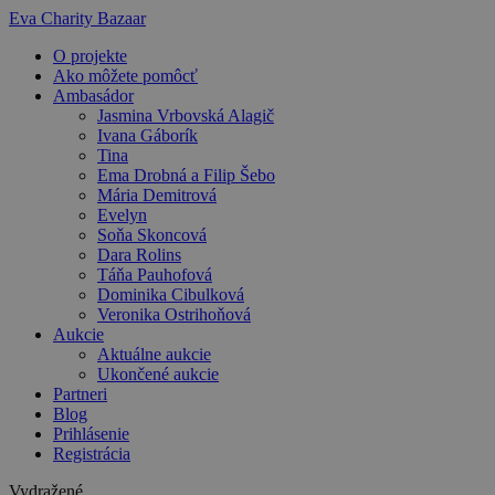
Preskočiť
Eva Charity Bazaar
na
O projekte
obsah
Ako môžete pomôcť
Ambasádor
Jasmina Vrbovská Alagič
Ivana Gáborík
Tina
Ema Drobná a Filip Šebo
Mária Demitrová
Evelyn
Soňa Skoncová
Dara Rolins
Táňa Pauhofová
Dominika Cibulková
Veronika Ostrihoňová
Aukcie
Aktuálne aukcie
Ukončené aukcie
Partneri
Blog
Prihlásenie
Registrácia
Vydražené