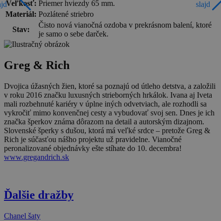
Veľkosť:
Priemer hviezdy 65 mm.
ajd
slajd
Materiál:
Pozlátené striebro
Čisto nová vianočná ozdoba v prekrásnom balení, ktoré
Stav:
je samo o sebe darček.
Greg & Rich
Dvojica úžasných žien, ktoré sa poznajú od útleho detstva, a založili
v roku 2016 značku luxusných strieborných hrkálok. Ivana aj Iveta
mali rozbehnuté kariéry v úplne iných odvetviach, ale rozhodli sa
vykročiť mimo konvenčnej cesty a vybudovať svoj sen. Dnes je ich
značka šperkov známa dôrazom na detail a autorským dizajnom.
Slovenské šperky s dušou, ktorá má veľké srdce – pretože Greg &
Rich je súčasťou nášho projektu už pravidelne. Vianočné
peronalizované objednávky ešte stíhate do 10. decembra!
www.gregandrich.sk
Ďalšie dražby
Chanel šaty