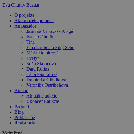
Preskočiť
Eva Charity Bazaar
na
O projekte
obsah
Ako môžete pomôcť
Ambasádor
Jasmina Vrbovská Alagič
Ivana Gáborík
Tina
Ema Drobná a Filip Šebo
Mária Demitrová
Evelyn
Soňa Skoncová
Dara Rolins
Táňa Pauhofová
Dominika Cibulková
Veronika Ostrihoňová
Aukcie
Aktuálne aukcie
Ukončené aukcie
Partneri
Blog
Prihlásenie
Registrácia
Vydražené