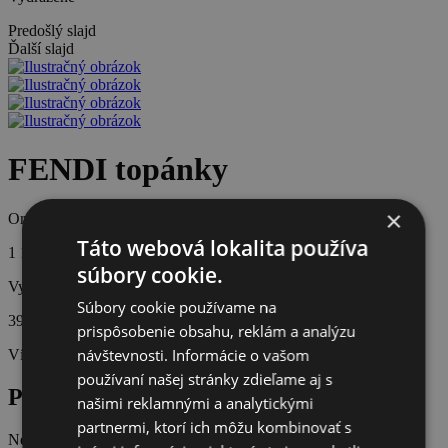
Predošlý slajd
Ďalší slajd
FENDI topánky
×
Originálna cena
Táto webová lokalita používa
1 100 €
súbory cookie.
Vydražená cena
Súbory cookie používame na
390 €
prispôsobenie obsahu, reklám a analýzu
návštevnosti. Informácie o vašom
Víťaz aukcie:
lenusik78
používaní našej stránky zdieľame aj s
Popis produktu
našimi reklamnými a analytickými
partnermi, ktorí ich môžu kombinovať s
Neskutočné baganče, jediný kus! Už teraz sme zvedavé, kto si ho