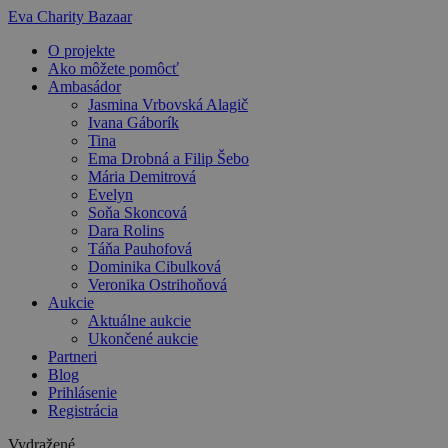
Preskočiť
Eva Charity Bazaar
na
O projekte
obsah
Ako môžete pomôcť
Ambasádor
Jasmina Vrbovská Alagič
Ivana Gáborík
Tina
Ema Drobná a Filip Šebo
Mária Demitrová
Evelyn
Soňa Skoncová
Dara Rolins
Táňa Pauhofová
Dominika Cibulková
Veronika Ostrihoňová
Aukcie
Aktuálne aukcie
Ukončené aukcie
Partneri
Blog
Prihlásenie
Registrácia
Vydražené