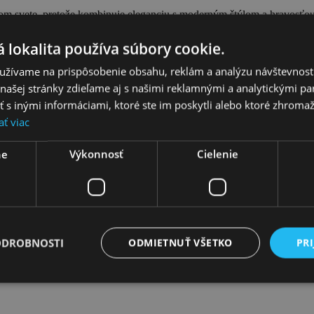
elom svete, pretože kombinuje eleganciu s moderným štýlom a hravosťou.
 lokalita používa súbory cookie.
užívame na prispôsobenie obsahu, reklám a analýzu návštevnosti
ašej stránky zdieľame aj s našimi reklamnými a analytickými par
 inými informáciami, ktoré ste im poskytli alebo ktoré zhromažd
ať viac
ne
Výkonnosť
Cielenie
ODROBNOSTI
ODMIETNUŤ VŠETKO
PRI
i opatrovateľkami Best nanny. A sú skutočne „best“, kuk na rovnomen