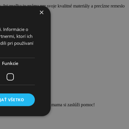
 Jej značka je známa pre svoje kvalitné materiály a precízne remeslo
×
. Informácie o
tnermi, ktorí ich
ili pri používaní
Funkcie
JAŤ VŠETKO
ný Instagram. Pretože každá mama si zaslúži pomoc!