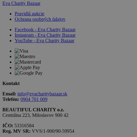
Eva Charity Bazaar
Pravidlá aukcie
Ochrana osobných údajov
Facebook - Eva Charity Bazaar
Instagram - Eva Charity Bazaar
YouTube - Eva Charity Bazaar
Kontakt
Email:
info@evacharitybazaar.sk
Telefón:
0904 701 009
BEAUTIFUL CHARITY o.z.
Centrálna 223, Miloslavov 900 42
IČO:
53316584
Reg. MV SR:
VVS/1-900/90-59954