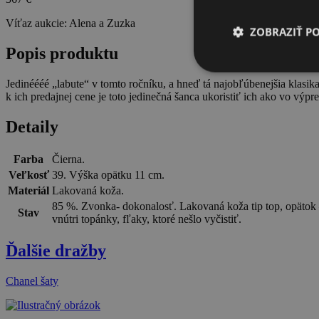
Víťaz aukcie:
Alena a Zuzka
ZOBRAZIŤ P
Popis produktu
Jedinéééé „labute“ v tomto ročníku, a hneď tá najobľúbenejšia klas
k ich predajnej cene je toto jedinečná šanca ukoristiť ich ako vo výpr
Detaily
Farba
Čierna.
Veľkosť
39. Výška opätku 11 cm.
Materiál
Lakovaná koža.
85 %. Zvonka- dokonalosť. Lakovaná koža tip top, opätok –
Stav
vnútri topánky, fľaky, ktoré nešlo vyčistiť.
Ďalšie dražby
Chanel šaty