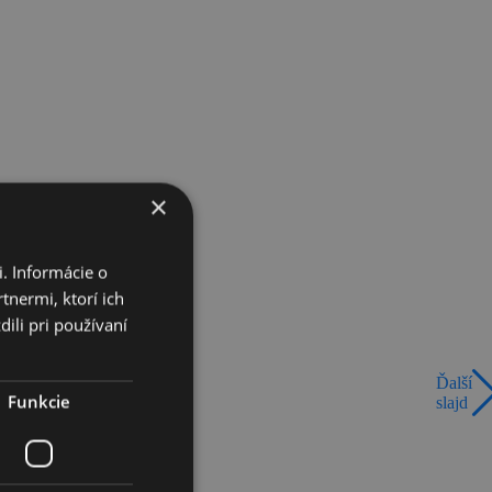
×
. Informácie o
tnermi, ktorí ich
ili pri používaní
Ďalší
Funkcie
slajd