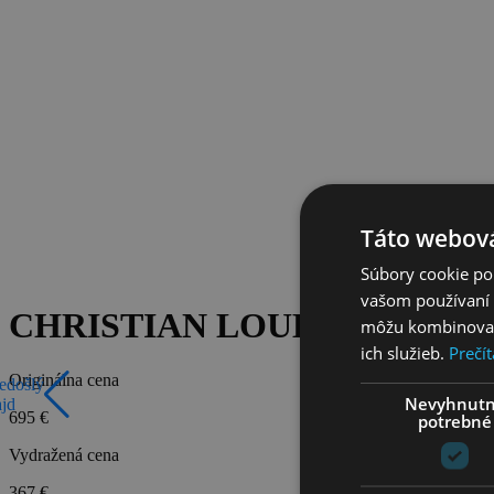
Táto webová
Súbory cookie po
vašom používaní n
CHRISTIAN LOUBOUTIN lodi
môžu kombinovať s
ich služieb.
Prečít
Originálna cena
edošlý
Nevyhnut
ajd
695 €
potrebné
Vydražená cena
367 €