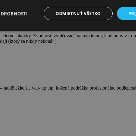
ODROBNOSTI
ODMIETNUŤ VŠETKO
PRI
ika: čierne lakovky. Zvodnosť vybičovaná na maximum, lebo nohy v Lou
edaji (ktorý sa nikdy nekoná:-)
 najdôležitejšia vec- tip top, kožená podrážka profesionálne podlepen