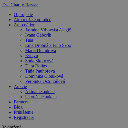
Preskočiť
Eva Charity Bazaar
na
O projekte
obsah
Ako môžete pomôcť
Ambasádor
Jasmina Vrbovská Alagič
Ivana Gáborík
Tina
Ema Drobná a Filip Šebo
Mária Demitrová
Evelyn
Soňa Skoncová
Dara Rolins
Táňa Pauhofová
Dominika Cibulková
Veronika Ostrihoňová
Aukcie
Aktuálne aukcie
Ukončené aukcie
Partneri
Blog
Prihlásenie
Registrácia
Vydražené