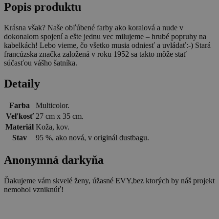
Popis produktu
Krásna však? Naše obľúbené farby ako koralová a nude v
dokonalom spojení a ešte jednu vec milujeme – hrubé popruhy na
kabelkách! Lebo vieme, čo všetko musia odniesť a uvládať:-) Stará
francúzska značka založená v roku 1952 sa takto môže stať
súčasťou vášho šatníka.
Detaily
Farba
Multicolor.
Veľkosť
27 cm x 35 cm.
Materiál
Koža, kov.
Stav
95 %, ako nová, v originál dustbagu.
Anonymná darkyňa
Ďakujeme vám skvelé ženy, úžasné EVY,bez ktorých by náš projekt
nemohol vzniknúť!