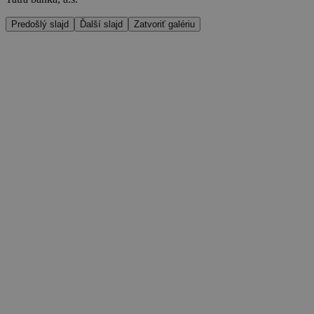
Predošlý slajd
Ďalší slajd
Zatvoriť galériu