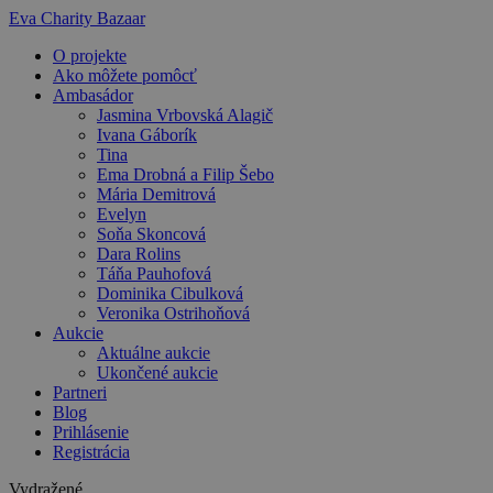
Preskočiť
Eva Charity Bazaar
na
O projekte
obsah
Ako môžete pomôcť
Ambasádor
Jasmina Vrbovská Alagič
Ivana Gáborík
Tina
Ema Drobná a Filip Šebo
Mária Demitrová
Evelyn
Soňa Skoncová
Dara Rolins
Táňa Pauhofová
Dominika Cibulková
Veronika Ostrihoňová
Aukcie
Aktuálne aukcie
Ukončené aukcie
Partneri
Blog
Prihlásenie
Registrácia
Vydražené