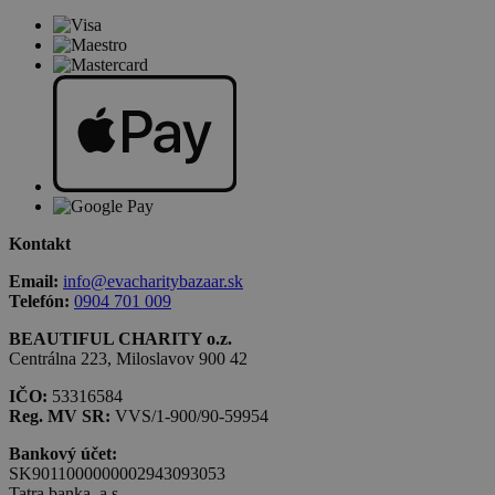
Kontakt
Email:
info@evacharitybazaar.sk
Telefón:
0904 701 009
BEAUTIFUL CHARITY o.z.
Centrálna 223, Miloslavov 900 42
IČO:
53316584
Reg. MV SR:
VVS/1-900/90-59954
Bankový účet:
SK9011000000002943093053
Tatra banka, a.s.