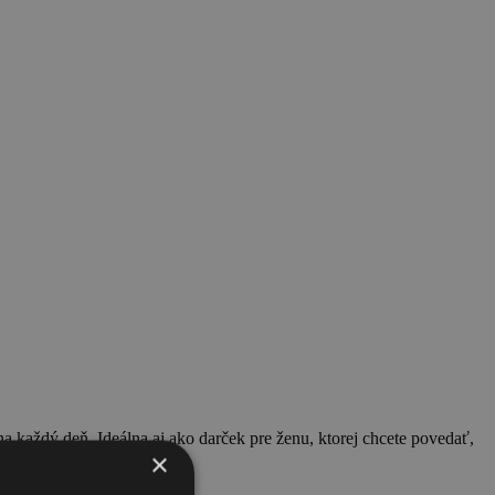
na každý deň. Ideálna aj ako darček pre ženu, ktorej chcete povedať,
×