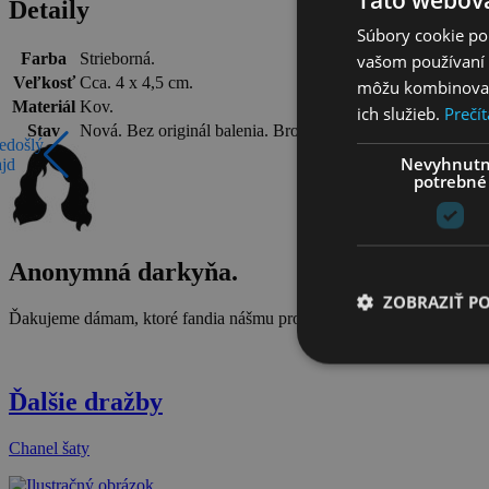
Detaily
Súbory cookie po
Farba
Strieborná.
vašom používaní n
Veľkosť
Cca. 4 x 4,5 cm.
môžu kombinovať s
Materiál
Kov.
ich služieb.
Prečít
Stav
Nová. Bez originál balenia. Brošňa je Chanel VIP gift pre k
edošlý
Nevyhnut
ajd
potrebné
Anonymná darkyňa.
ZOBRAZIŤ P
Ďakujeme dámam, ktoré fandia nášmu projektu a podporujú ho krás
Ďalšie dražby
Chanel šaty