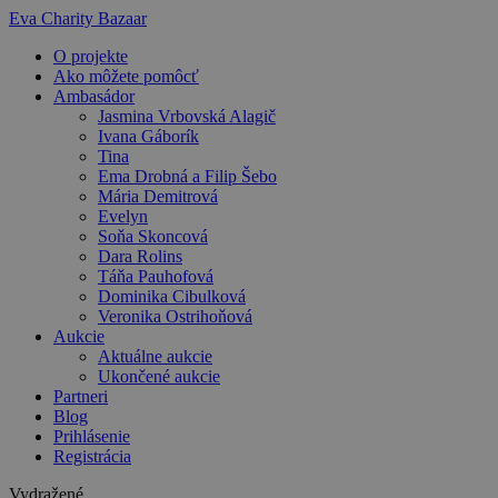
Preskočiť
Eva Charity Bazaar
na
O projekte
obsah
Ako môžete pomôcť
Ambasádor
Jasmina Vrbovská Alagič
Ivana Gáborík
Tina
Ema Drobná a Filip Šebo
Mária Demitrová
Evelyn
Soňa Skoncová
Dara Rolins
Táňa Pauhofová
Dominika Cibulková
Veronika Ostrihoňová
Aukcie
Aktuálne aukcie
Ukončené aukcie
Partneri
Blog
Prihlásenie
Registrácia
Vydražené