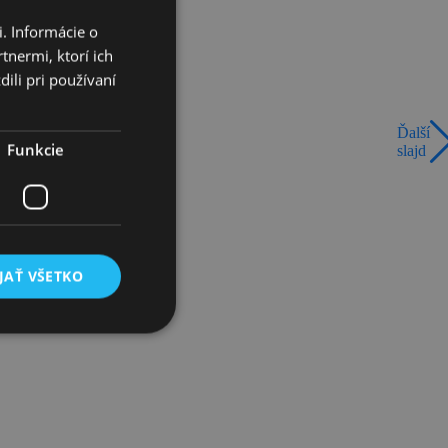
. Informácie o
tnermi, ktorí ich
ili pri používaní
Ďalší
Funkcie
slajd
JAŤ VŠETKO