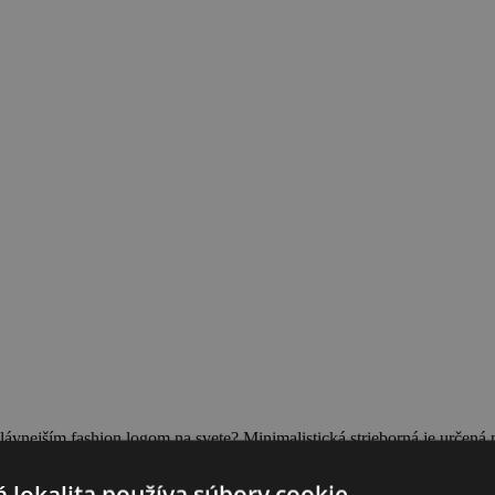
slávnejším fashion logom na svete? Minimalistická strieborná je určená 
 lokalita používa súbory cookie.