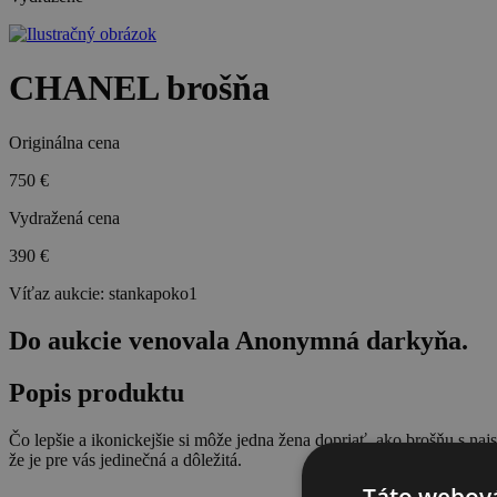
CHANEL brošňa
Originálna cena
750 €
Vydražená cena
390 €
Víťaz aukcie:
stankapoko1
Do aukcie venovala Anonymná darkyňa.
Popis produktu
Čo lepšie a ikonickejšie si môže jedna žena dopriať, ako brošňu s naj
že je pre vás jedinečná a dôležitá.
Táto webová