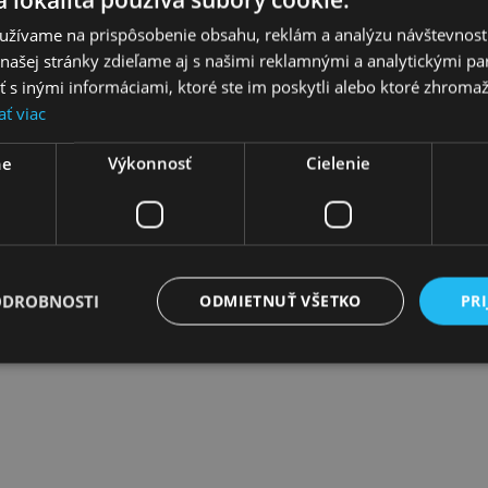
užívame na prispôsobenie obsahu, reklám a analýzu návštevnosti
ašej stránky zdieľame aj s našimi reklamnými a analytickými par
 inými informáciami, ktoré ste im poskytli alebo ktoré zhromažd
ať viac
lientelu, ktorá míňa zaujímavé obnosy:-)
ne
Výkonnosť
Cielenie
ODROBNOSTI
ODMIETNUŤ VŠETKO
PRI
nymi kúskami!