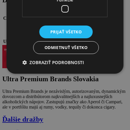
Balíček
fľaša CAMPARI, látková taška, slnečné okuliare,
CAMPARI
otvarák, Campari Soda, VIP cinepass pre 2 na JUFF
JUFF
filmový
5. - 9. jún 2024
PRIJAŤ VŠETKO
festival
Ubytovanie
Holiday Inn Trnava
ODMIETNUŤ VŠETKO
ZOBRAZIŤ PODROBNOSTI
Ultra Premium Brands Slovakia
Ultra Premium Brands je nezávislým, autorizovaným, dynamickým
dovozcom a distribútorom najkvalitnejších a najluxusnejších
alkoholických nápojov. Zastupujú značky ako Aperol či Campari,
ale v portfóliu majú aj rumy, vodky, tequily či dokonca cigary.
Ďalšie dražby