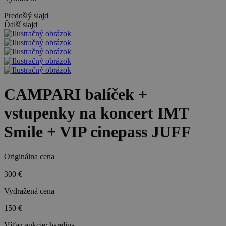
Predošlý slajd
Ďalší slajd
CAMPARI balíček +
vstupenky na koncert IMT
Smile + VIP cinepass JUFF
Originálna cena
300 €
Vydražená cena
150 €
Víťaz aukcie:
harelina