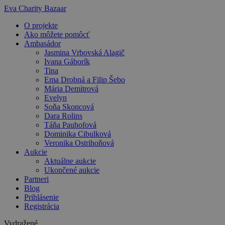
Preskočiť
Eva Charity Bazaar
na
O projekte
obsah
Ako môžete pomôcť
Ambasádor
Jasmina Vrbovská Alagič
Ivana Gáborík
Tina
Ema Drobná a Filip Šebo
Mária Demitrová
Evelyn
Soňa Skoncová
Dara Rolins
Táňa Pauhofová
Dominika Cibulková
Veronika Ostrihoňová
Aukcie
Aktuálne aukcie
Ukončené aukcie
Partneri
Blog
Prihlásenie
Registrácia
Vydražené