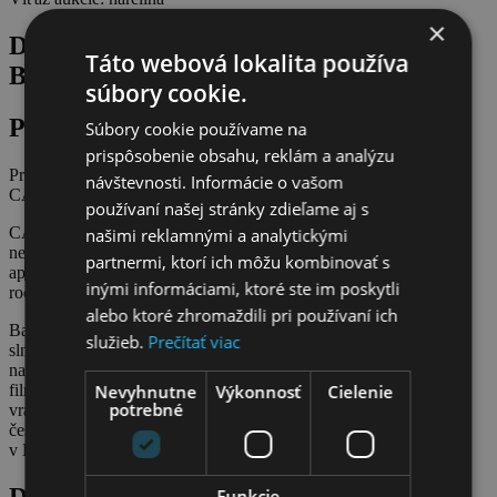
×
Do aukcie venovali Ultra Premium
Táto webová lokalita používa
Brands Slovakia
súbory cookie.
Popis produktu
Súbory cookie používame na
prispôsobenie obsahu, reklám a analýzu
Pripraviť, pozor, štart! Festivalová sezóna začína s balíčkom
návštevnosti. Informácie o vašom
CAMPARI!
používaní našej stránky zdieľame aj s
CAMPARI je ikonou vo svete filmu, umenia, designu a je
našimi reklamnými a analytickými
neodmysliteľnou súčasťou svetoznámych koktejlov a tradičného
partnermi, ktorí ich môžu kombinovať s
aperitivo momentu. Talianska značka sa stala partnerom prvého
inými informáciami, ktoré ste im poskytli
ročníku medzinárodného festivalu
JUNE FILM FEST
.
alebo ktoré zhromaždili pri používaní ich
Balíček obsahuje CAMPARI a štýlové doplnky – látkovú tašku,
služieb.
Prečítať viac
slnečné okuliare, Campari Sodu a otvárač na fľaše + VIP cinepass
na filmový festival JUFF pre dvoch (zahŕňa neobmedzený počet
Nevyhnutne
Výkonnosť
Cielenie
filmov, možnosť zúčastniť sa všetkých sprievodných podujatí
potrebné
vrátane vstupenky na koncert IMT Smile a predstavenia
československej Partička) a ubytovanie na 1 noc pre dve osoby
v Holiday Inn Trnava v sobotu 8.6.2024
Detaily
Funkcie