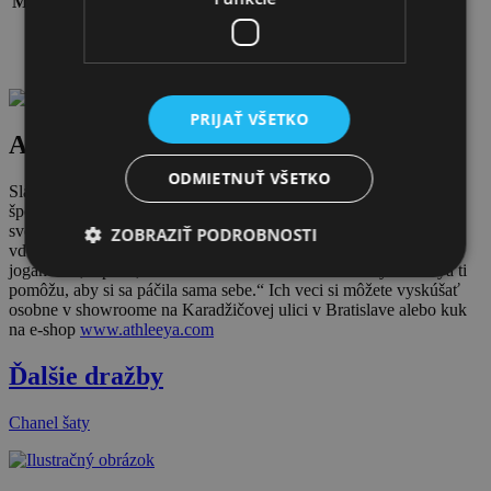
Materiál:
79% polyamid, 21% elastan – LYCRA® XTRA
LIFE™, podšívka: 90 % recyklovaný polyamid, 10 %
elastan.
Stav:
100%. Komplet originálne balenie.
PRIJAŤ VŠETKO
Athleeya
ODMIETNUŤ VŠETKO
Slavka a Petra vytvorili svoju originálnu slowfashion značku
športového oblečenia pre každú ženu, pretože veria, že všetky vo
svojom vnútri ŽIARIME. „Naším poslaním je túto žiaru nájsť a
ZOBRAZIŤ PODROBNOSTI
vďaka Athleeya kúskom ju ukázať svetu. Zažiar každý deň. Na
jogamatke, v práci, na večeri v meste. Verzatilné kúsky Athleeya ti
pomôžu, aby si sa páčila sama sebe.“ Ich veci si môžete vyskúšať
osobne v showroome na Karadžičovej ulici v Bratislave alebo kuk
na e-shop
www.athleeya.com
Ďalšie dražby
Chanel šaty