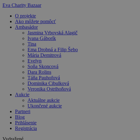
Preskočiť
Eva Charity Bazaar
na
O projekte
obsah
Ako môžete pomôcť
Ambasádor
Jasmina Vrbovská Alagič
Ivana Gáborík
Tina
Ema Drobná a Filip Šebo
Mária Demitrová
Evelyn
Soňa Skoncová
Dara Rolins
Táňa Pauhofová
Dominika Cibulková
Veronika Ostrihoňová
Aukcie
Aktuálne aukcie
Ukončené aukcie
Partneri
Blog
Prihlásenie
Registrácia
Vydražené