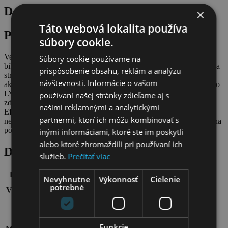
Do aukcie venovali Athleeya
×
Táto webová lokalita používa
Popis produktu
súbory cookie.
Veľmi sa nám páči táto slovenská športová značka! Dražíte si set
Súbory cookie používame na
bikerky, legíny a podprsenka, ktoré spája najmä unikátny materiál a
prispôsobenie obsahu, reklám a analýzu
strih. Ich verzatilný dizajn podčiarkne váš sexi imidž pri každej
návštevnosti. Informácie o vašom
aktivite. Simple legíny v lesklom SHINE materiáli obsahujú vlákno
LYCRA ® XTRA LIFE™, majú špeciálne vyvinutý strih, ktorý
používaní našej stránky zdieľame aj s
zdôrazní vaše ženské krivky a pás spevnený vnútornou sieťkou.
našimi reklamnými a analytickými
Efektný lesklý povrch je jemný ako druhá koža, no zároveň
partnermi, ktorí ich môžu kombinovať s
nepriehľadný a pružný s jemne vyhladzujúcim efektom. Maximálna
pohodlnosť, dlhá životnosť, vynikajúce krytie, nič nepresvitá.
inými informáciami, ktoré ste im poskytli
alebo ktoré zhromaždili pri používaní ich
Detaily
služieb.
Prečítať viac
Farba:
nude
Nevyhnutne
Výkonnosť
Cielenie
S (prípadne iná veľkosť podľa dohody a aktuálnych
potrebné
Veľkosť:
zásob)
legíny a bikerky 79 % polyamid, 21 % elastan –
LYCRA® XTRA LIFE™. Vnútorná sieťka: 80 %
polyamid, 20 % elastan. Podprsenka hlavný materiál:
Funkcie