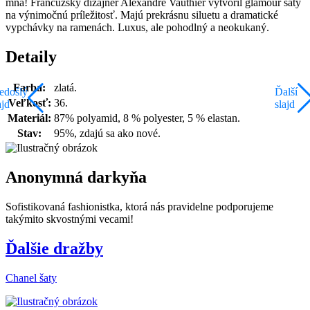
mňa! Francúzsky dizajnér Alexandre Vauthier vytvoril glamour šaty
na výnimočnú príležitosť. Majú prekrásnu siluetu a dramatické
vypchávky na ramenách. Luxus, ale pohodlný a neokukaný.
Detaily
Farba:
zlatá.
edošlý
Ďalší
Veľkosť:
36.
ajd
slajd
Materiál:
87% polyamid, 8 % polyester, 5 % elastan.
Stav:
95%, zdajú sa ako nové.
Anonymná darkyňa
Sofistikovaná fashionistka, ktorá nás pravidelne podporujeme
takýmito skvostnými vecami!
Ďalšie dražby
Chanel šaty