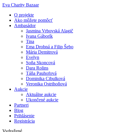
Preskočiť
Eva Charity Bazaar
na
O projekte
obsah
Ako môžete pomôcť
Ambasádor
Jasmina Vrbovská Alagič
Ivana Gáborík
Tina
Ema Drobná a Filip Šebo
Mária Demitrová
Evelyn
Soňa Skoncová
Dara Rolins
Táňa Pauhofová
Dominika Cibulková
Veronika Ostrihoňová
Aukcie
Aktuálne aukcie
Ukončené aukcie
Partneri
Blog
Prihlásenie
Registrácia
Vydražené